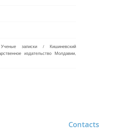
 Ученые записки / Кишиневский
арственное издательство Молдавии,
Contacts