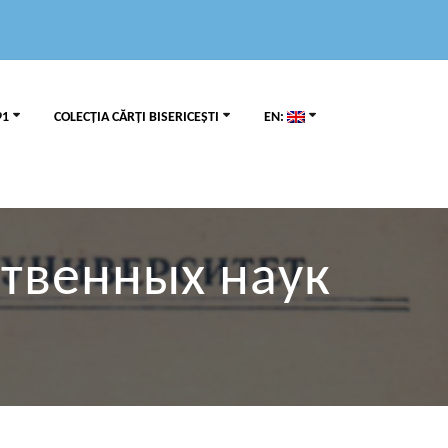
91
COLECȚIA CĂRȚI BISERICEȘTI
EN:
ственных наук