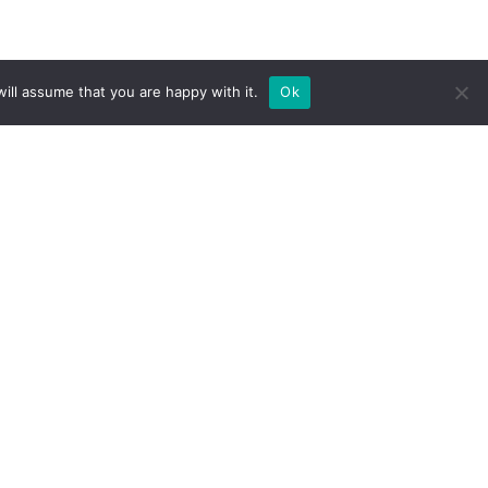
+373 22 244 810
Informatics
ill assume that you are happy with it.
Ok
9:00 - 17:00
Universitatea de Stat din Moldova
str. Alexei Mateevici 60, MD-2009
es
rector@usm.md
agogy, Sociology and
Toleranță zero corupției
tions, Political and
integritate@usm.md
usm.md