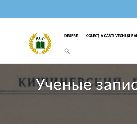
DESPRE
COLECȚIA CĂRȚI VECHI ȘI RA
Search
for:
Search Button
Ученые запис