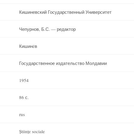
Кишиневский Государственный Университет
Чепурнов, Б.С. — редактор
Кишинëв
Государственное издательство Молдавии
1954
86 с.
rus
Științe sociale