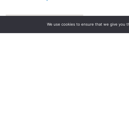
Faculty of Biol
We use cookies to ensure that we give you th
Faculty of Che
Faculty of Law
Faculty of Jou
Sciences
Faculty of Phys
Faculty of Hist