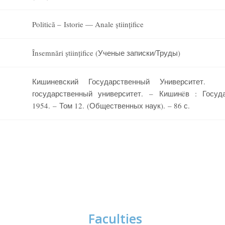
Politică – Istorie — Anale științifice
Însemnări științifice (Ученые записки/Труды)
Кишиневский Государственный Университет.
государственный университет. – Кишинëв : Госуд
1954. – Том 12. (Общественных наук). – 86 с.
Faculties