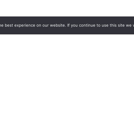
ogy and Soil Science
Faculty of Mathematics and 
e best experience on our website. If you continue to use this site we w
mistry and Chemical Technology
Faculty of Philology
Faculty of Economic Scienc
rnalism and Communication
Faculty of Psychology, Ped
Social Work
ics and Engineering
Faculty of International Rela
Administrative Sciences
ory and Philosophy