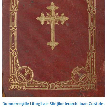
Dumnezeeştile Liturgii ale Sfinţilor Ierarchi Ioan Gură-de-