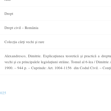
Drept
Drept civil – România
Colecția cărți vechi și rare
Alexandresco, Dimitrie. Explicaţiunea teoretică şi practică a drept
vechi şi cu principalele legislaţiuni străine. Tomul al 6-lea / Dimitrie
1900. – 944 p. – Cuprinde: Art. 1004-1156 din Codul Civil. – Conţi
2025