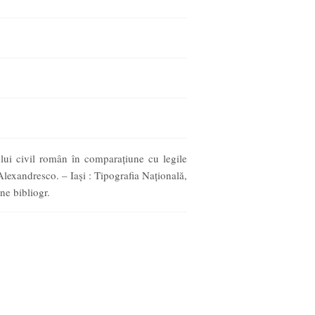
ului civil român în comparaţiune cu legile
 Alexandresco. – Iaşi : Tipografia Naţională,
ne bibliogr.