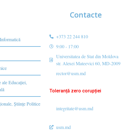
Contacte
+373 22 244 810
 Informatică
9:00 - 17:00
Universitatea de Stat din Moldova
str. Alexei Mateevici 60, MD-2009
mice
rector@usm.md
e ale Educaţiei,
ală
Toleranță zero corupției
ionale, Ştiinţe Politice
integritate@usm.md
usm.md