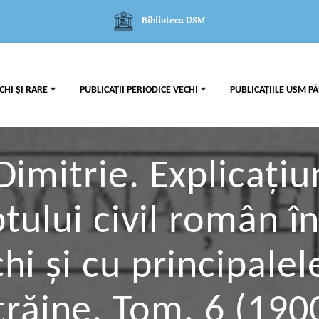
Biblioteca USM
CHI ȘI RARE
PUBLICAȚII PERIODICE VECHI
PUBLICAȚIILE USM PÂ
imitrie. Explicaţiu
ptului civil român 
hi şi cu principalel
trăine. Tom. 6 (190