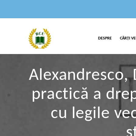
DESPRE
CĂRȚI VE
Alexandresco, D
practică a dre
cu legile vec
s