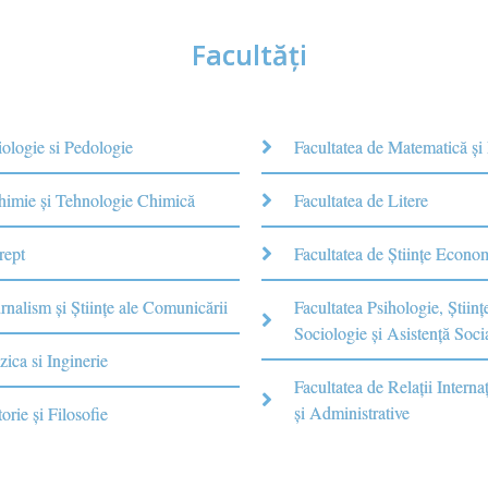
Facultăţi
iologie si Pedologie
Facultatea de Matematică şi
Chimie şi Tehnologie Chimică
Facultatea de Litere
rept
Facultatea de Științe Econo
rnalism şi Ştiinţe ale Comunicării
Facultatea Psihologie, Ştiinţ
Sociologie și Asistență Soci
zica si Inginerie
Facultatea de Relaţii Internaţ
şi Administrative
torie şi Filosofie