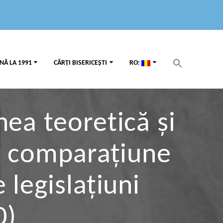
Search
NĂ LA 1991
CĂRȚI BISERICEȘTI
RO:
for:
Search Button
nea teoretică şi
în comparaţiune
e legislaţiuni
0)