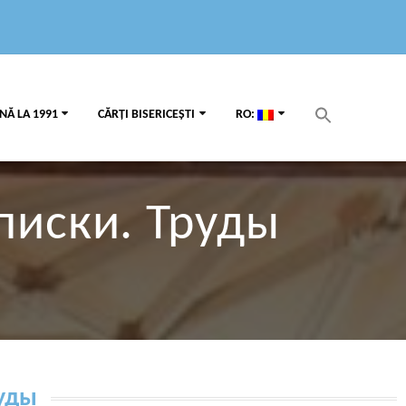
Search
NĂ LA 1991
CĂRȚI BISERICEȘTI
RO:
for:
Search Button
аписки. Труды
руды