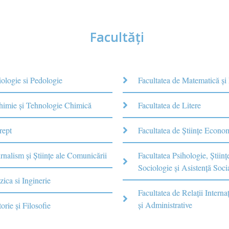
Facultăţi
iologie si Pedologie
Facultatea de Matematică şi
Chimie şi Tehnologie Chimică
Facultatea de Litere
rept
Facultatea de Științe Econo
rnalism şi Ştiinţe ale Comunicării
Facultatea Psihologie, Ştiinţ
Sociologie și Asistență Soci
zica si Inginerie
Facultatea de Relaţii Internaţ
şi Administrative
torie şi Filosofie