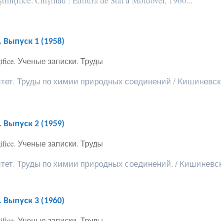
tiințifice. Chișinău : Editura de Stat a Moldovei, 1960...
Выпуск 1 (1958)
ințifice. Ученые записки. Труды
т. Труды по химии природных соединений / Кишиневский
Выпуск 2 (1959)
ințifice. Ученые записки. Труды
т. Труды по химии природных соединений. / Кишиневски
Выпуск 3 (1960)
ințifice. Ученые записки. Труды