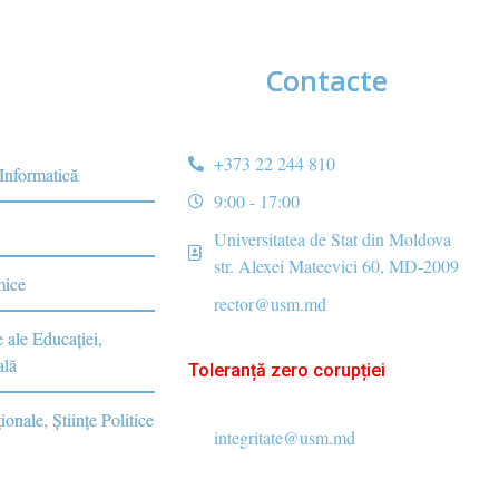
Contacte
+373 22 244 810
 Informatică
9:00 - 17:00
Universitatea de Stat din Moldova
str. Alexei Mateevici 60, MD-2009
mice
rector@usm.md
e ale Educaţiei,
ală
Toleranță zero corupției
ionale, Ştiinţe Politice
integritate@usm.md