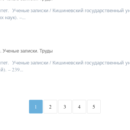
ет. Ученые записки / Кишиневский государственный ун
наук). –...
fice. Ученые записки. Труды
ет. Ученые записки / Кишиневский государственный ун
). – 239...
1
2
3
4
5