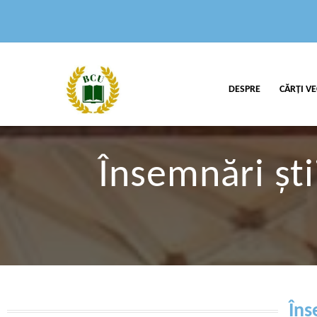
DESPRE
CĂRȚI VE
Însemnări șt
Îns