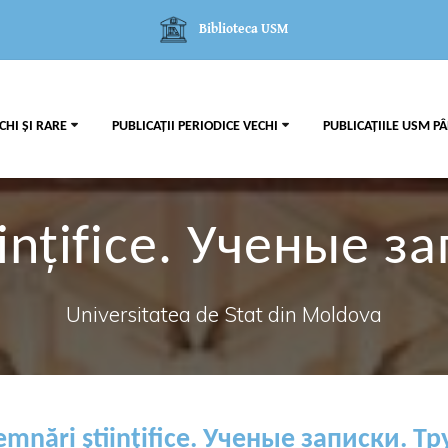
Biblioteca USM
CHI ȘI RARE
PUBLICAȚII PERIODICE VECHI
PUBLICAȚIILE USM PÂ
iințifice. Ученые з
Universitatea de Stat din Moldova
emnări științifice. Ученые записки. Т