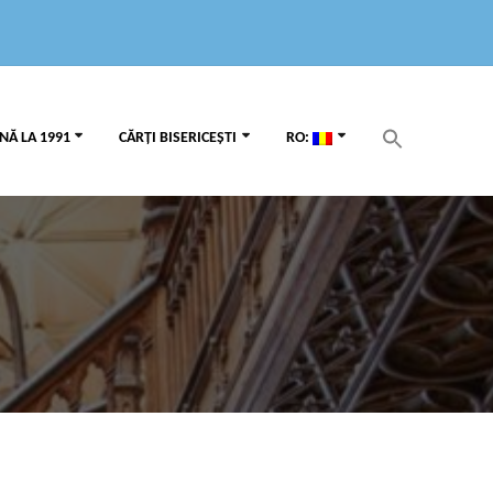
Search
NĂ LA 1991
CĂRȚI BISERICEȘTI
RO:
for:
Search Button