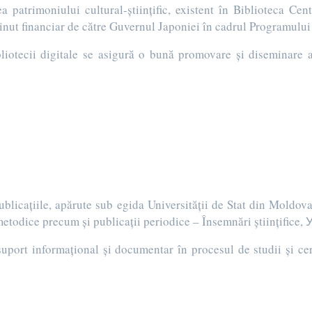
a patrimoniului cultural-științific, existent în Biblioteca Ce
usținut financiar de către Guvernul Japoniei în cadrul Programul
liotecii digitale se asigură o bună promovare și diseminare a 
publicațiile, apărute sub egida Universității de Stat din Moldov
metodice precum și publicații periodice – Însemnări științific
suport informațional și documentar în procesul de studii și ce