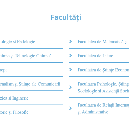
Facultăţi
iologie si Pedologie
Facultatea de Matematică şi
Chimie şi Tehnologie Chimică
Facultatea de Litere
rept
Facultatea de Științe Econo
rnalism şi Ştiinţe ale Comunicării
Facultatea Psihologie, Ştiinţ
Sociologie și Asistență Soci
zica si Inginerie
Facultatea de Relaţii Internaţ
şi Administrative
torie şi Filosofie