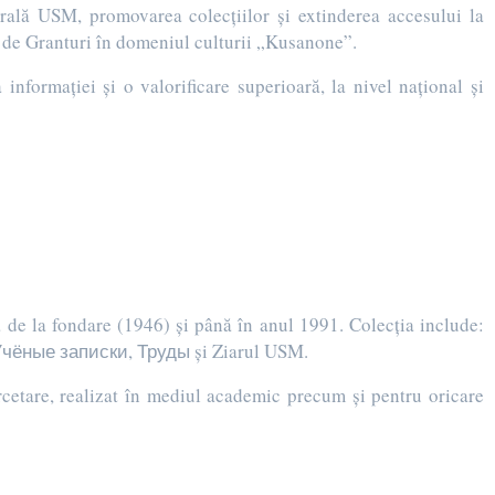
ntrală USM, promovarea colecţiilor şi extinderea accesului la
ui de Granturi în domeniul culturii „Kusanone”.
informaţiei şi o valorificare superioară, la nivel naţional şi
a de la fondare (1946) și până în anul 1991. Colecția include:
e, Учёные записки, Труды și Ziarul USM.
rcetare, realizat în mediul academic precum și pentru oricare