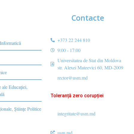
Contacte
+373 22 244 810
 Informatică
9:00 - 17:00
Universitatea de Stat din Moldova
str. Alexei Mateevici 60, MD-2009
mice
rector@usm.md
e ale Educaţiei,
ală
Toleranță zero corupției
ionale, Ştiinţe Politice
integritate@usm.md
usm.md