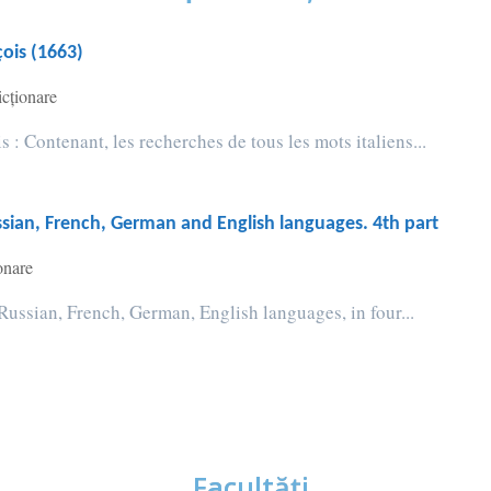
çois (1663)
icționare
s : Contenant, les recherches de tous les mots italiens...
Russian, French, German and English languages. 4th part
onare
 Russian, French, German, English languages, in four...
Facultăţi