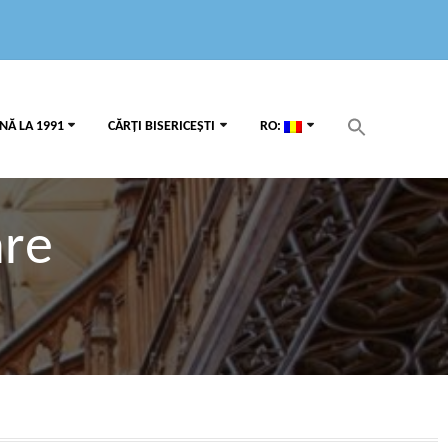
Search
NĂ LA 1991
CĂRȚI BISERICEȘTI
RO:
for:
Search Button
are