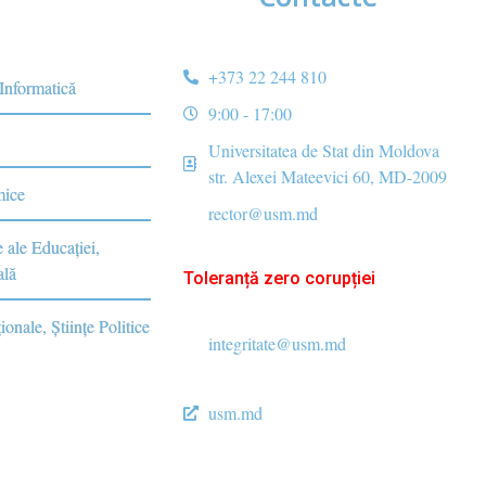
+373 22 244 810
 Informatică
9:00 - 17:00
Universitatea de Stat din Moldova
str. Alexei Mateevici 60, MD-2009
mice
rector@usm.md
e ale Educaţiei,
ală
Toleranță zero corupției
ionale, Ştiinţe Politice
integritate@usm.md
usm.md