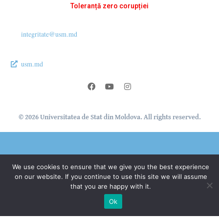
Toleranță zero corupției
integritate@usm.md
usm.md
© 2026 Universitatea de Stat din Moldova. All rights reserved.
®
We use cookies to ensure that we give you the best experience
Secție Programare Web al USM
on our website. If you continue to use this site we will assume
that you are happy with it.
Ok