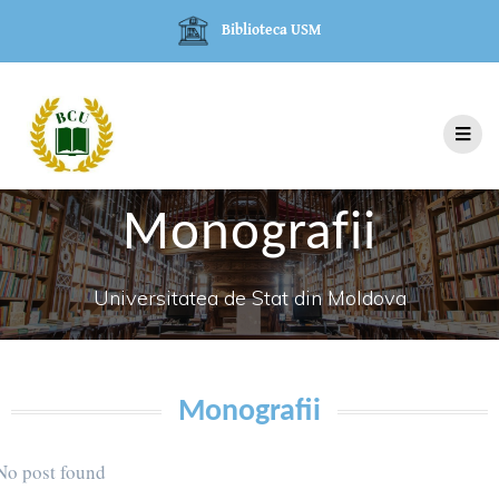
Biblioteca USM
Monografii
Universitatea de Stat din Moldova
Monografii
No post found