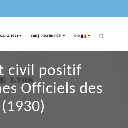
Search
NĂ LA 1991
CĂRȚI BISERICEȘTI
RO:
for:
Search Button
civil positif
s Officiels des
 (1930)