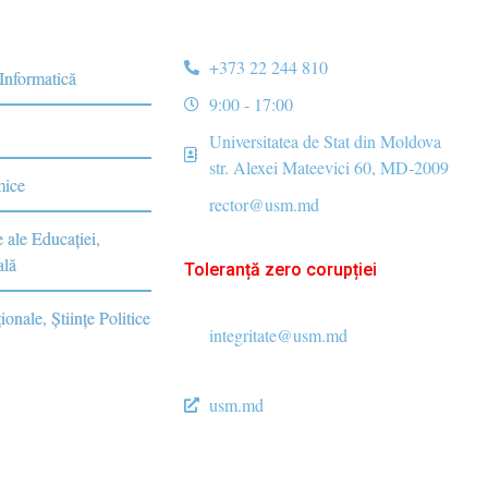
+373 22 244 810
 Informatică
9:00 - 17:00
Universitatea de Stat din Moldova
str. Alexei Mateevici 60, MD-2009
mice
rector@usm.md
e ale Educaţiei,
ală
Toleranță zero corupției
ionale, Ştiinţe Politice
integritate@usm.md
usm.md