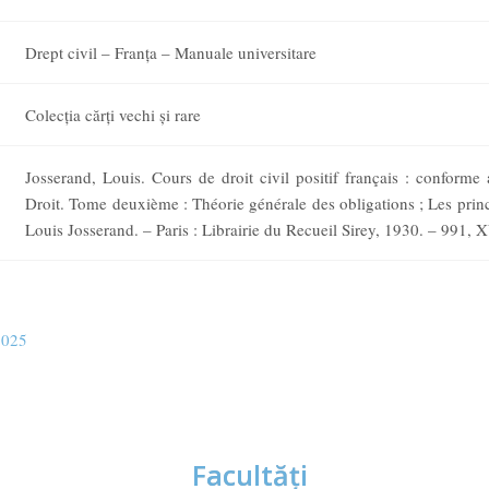
Drept civil – Franţa – Manuale universitare
Colecția cărți vechi și rare
Josserand, Louis. Cours de droit civil positif français : conform
Droit. Tome deuxième : Théorie générale des obligations ; Les princi
Louis Josserand. – Paris : Librairie du Recueil Sirey, 1930. – 991, X
2025
Facultăţi