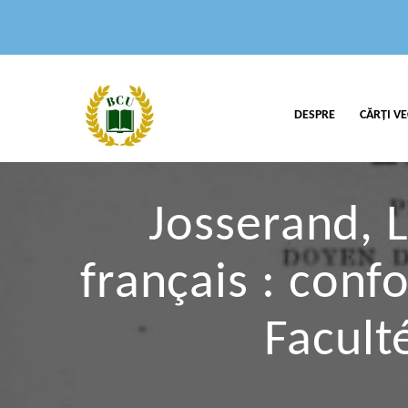
DESPRE
CĂRȚI VE
Josserand, L
français : con
Facult