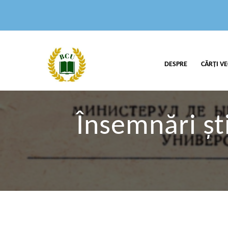
DESPRE
CĂRȚI VE
Însemnări ști