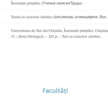
Însemnări științifice (Ученые записки/Труды)
Textul cu caractere chirilice (Ынсэмнэрь штиинцифиче. Вол
Universitatea de Stat din Chișinău. Însemnări științifice. Chișină
31 : (Seria Filologică). – 202 p. – Text cu caractere chirilice.
Facultăţi