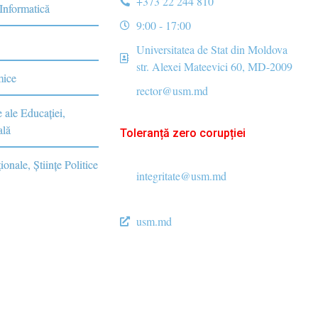
+373 22 244 810
 Informatică
9:00 - 17:00
Universitatea de Stat din Moldova
str. Alexei Mateevici 60, MD-2009
mice
rector@usm.md
e ale Educaţiei,
ală
Toleranță zero corupției
ionale, Ştiinţe Politice
integritate@usm.md
usm.md