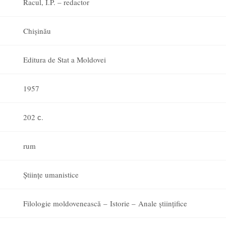
Racul, I.P. – redactor
Chișinău
Editura de Stat a Moldovei
1957
202 с.
rum
Științe umanistice
Filologie moldovenească – Istorie – Anale științifice