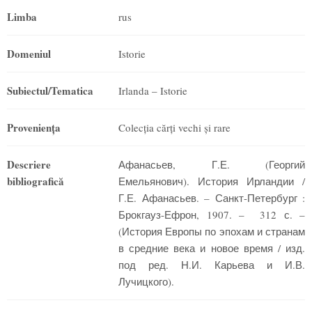
Limba
rus
Domeniul
Istorie
Subiectul/Tematica
Irlanda – Istorie
Provenienţa
Colecția cărți vechi și rare
Descriere
Афанасьев, Г.Е. (Георгий
bibliografică
Емельянович). История Ирландии /
Г.Е. Афанасьев. – Санкт-Петербург :
Брокгауз-Ефрон, 1907. – 312 с. –
(История Европы по эпохам и странам
в средние века и новое время / изд.
под ред. Н.И. Карьева и И.В.
Лучицкого).