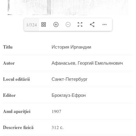
1/324
Titlu
История Ирландии
Autor
Афанасьев, Георгий Емельянович
Locul editării
Санкт-Петербург
Editor
Брокгауз-Ефрон
Anul apariţiei
1907
Descriere fizică
312 с.