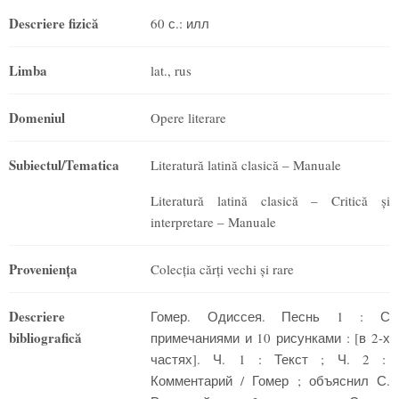
Descriere fizică
60 с.: илл
Limba
lat., rus
Domeniul
Opere literare
Subiectul/Tematica
Literatură latină clasică – Manuale
Literatură latină clasică – Critică și
interpretare – Manuale
Provenienţa
Colecția cărți vechi și rare
Descriere
Гомер. Одиссея. Песнь 1 : С
bibliografică
примечаниями и 10 рисунками : [в 2-х
частях]. Ч. 1 : Текст ; Ч. 2 :
Комментарий / Гомер ; объяснил С.