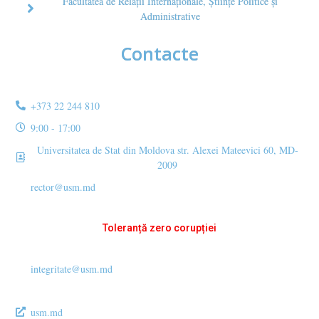
Facultatea de Relaţii Internaţionale, Ştiinţe Politice şi
Administrative
Contacte
+373 22 244 810
9:00 - 17:00
Universitatea de Stat din Moldova str. Alexei Mateevici 60, MD-
2009
rector@usm.md
Toleranță zero corupției
integritate@usm.md
usm.md