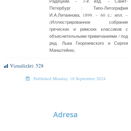
Радецкий. – 3-е изд. – Санкт-
Петербург : Типо-Литография
И.А.Литвинова, 1899. – 60 с.: илл. –
(Иллюстрированное собрание
греческих и римских классиков с
объяснительными примечаниями / под
ред. Льва Георгиевского и Сергея
Манштейна).
Vizualizări:
528
Published
Monday, 16 September 2024
Adresa