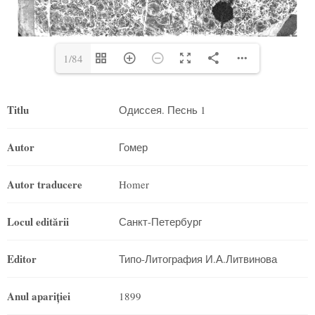
1/84
Titlu
Одиссея. Песнь 1
Autor
Гомер
Autor traducere
Homer
Locul editării
Санкт-Петербург
Editor
Типо-Литография И.А.Литвинова
Anul apariţiei
1899