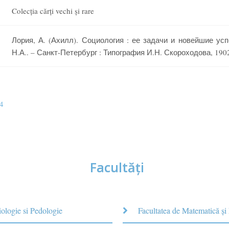
Colecția cărți vechi și rare
Лория, А. (Ахилл). Социология : ее задачи и новейшие усп
Н.А.. – Санкт-Петербург : Типография И.Н. Скороходова, 1902.
4
Facultăţi
iologie si Pedologie
Facultatea de Matematică şi