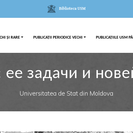
Biblioteca USM
CHI ȘI RARE
PUBLICAȚII PERIODICE VECHI
PUBLICAȚIILE USM PÂ
 ее задачи и нов
Universitatea de Stat din Moldova