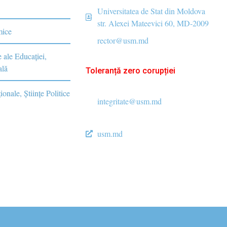
Universitatea de Stat din Moldova
str. Alexei Mateevici 60, MD-2009
mice
rector@usm.md
e ale Educaţiei,
ală
Toleranță zero corupției
ionale, Ştiinţe Politice
integritate@usm.md
usm.md