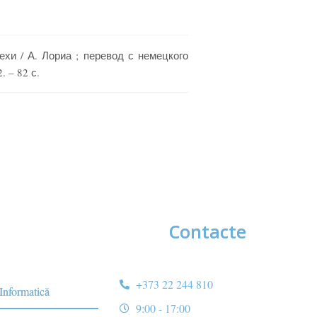
ехи / А. Лориа ; перевод с немецкого
 – 82 с.
Contacte
+373 22 244 810
 Informatică
9:00 - 17:00