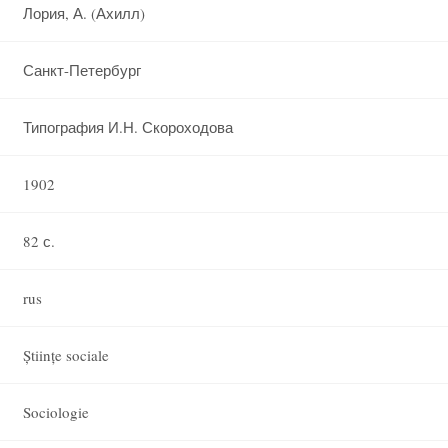
Лория, А. (Ахилл)
Санкт-Петербург
Типография И.Н. Скороходова
1902
82 с.
rus
Științe sociale
Sociologie