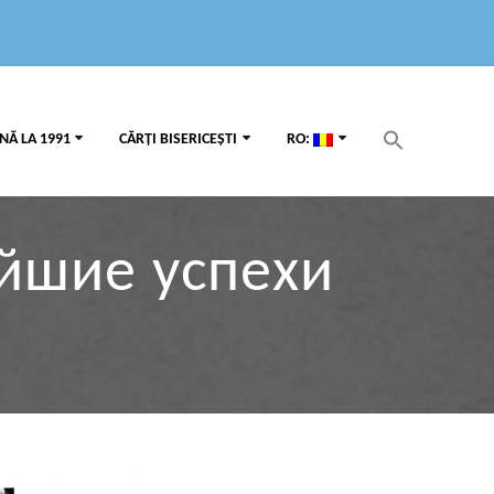
Search
NĂ LA 1991
CĂRȚI BISERICEȘTI
RO:
for:
Search Button
ейшие успехи