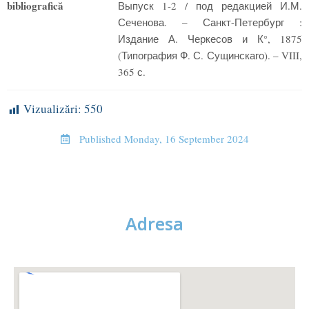
bibliografică
Выпуск 1-2 / под редакцией И.М.
Сеченова. – Санкт-Петербург :
Издание А. Черкесов и К°, 1875
(Типография Ф. С. Сущинскаго). – VIII,
365 с.
Vizualizări:
550
Published
Monday, 16 September 2024
Adresa