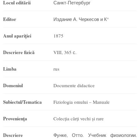
Locul editării
Санкт-Петербург
Editor
Издание А. Черкесов и К°
Anul apariţiei
1875
Descriere fizică
VIII, 365 с.
Limba
rus
Domeniul
Documente didactice
Subiectul/Tematica
Fiziologia omului – Manuale
Provenienţa
Colecția cărți vechi și rare
Descriere
Функе, Отто. Учебник физиологии.