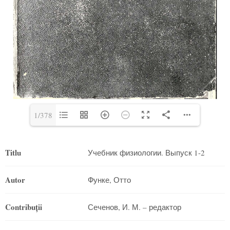
1/378
Titlu
Учебник физиологии. Выпуск 1-2
Autor
Функе, Отто
Contribu
ții
Сеченов, И. М. – редактор