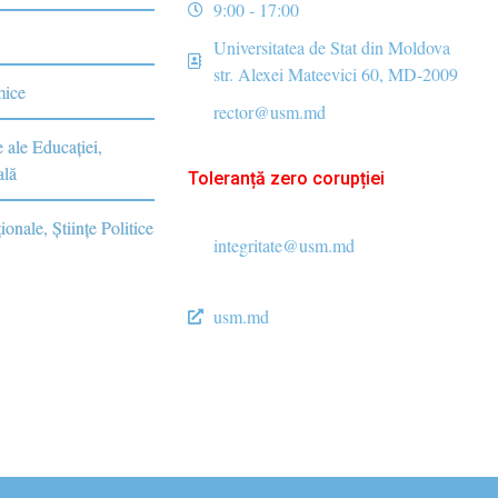
9:00 - 17:00
Universitatea de Stat din Moldova
str. Alexei Mateevici 60, MD-2009
mice
rector@usm.md
e ale Educaţiei,
ală
Toleranță zero corupției
ionale, Ştiinţe Politice
integritate@usm.md
usm.md