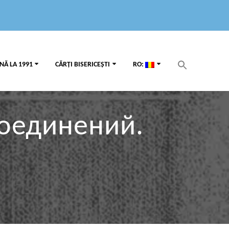
Search
NĂ LA 1991
CĂRȚI BISERICEȘTI
RO:
for:
Search Button
соединений.