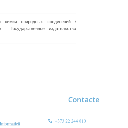
по химии природных соединений /
в : Государственное издательство
Contacte
+373 22 244 810
 Informatică