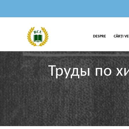
DESPRE
CĂRȚI VE
Труды по х