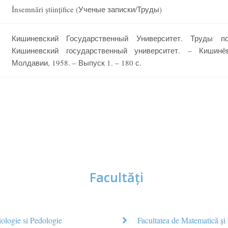
Însemnări științifice (Ученые записки/Труды)
Кишиневский Государственный Университет. Труды 
Кишиневский государственный университет. – Кишинё
Молдавии, 1958. – Выпуск 1. – 180 с.
Facultăţi
iologie si Pedologie
Facultatea de Matematică şi