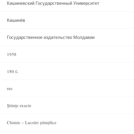
Кишиневский Государственный Университет
Кишинёв
Государственное издательство Молдавии
1958
180 с.
rus
Științe exacte
Chimie – Lucrări științifice