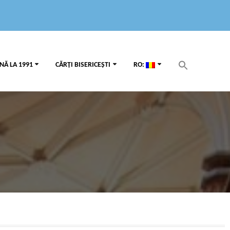
Search
NĂ LA 1991
CĂRȚI BISERICEȘTI
RO:
for:
Search Button