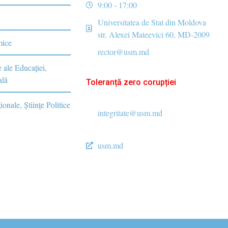
9:00 - 17:00
Universitatea de Stat din Moldova
str. Alexei Mateevici 60, MD-2009
mice
rector@usm.md
e ale Educaţiei,
ală
Toleranță zero corupției
ionale, Ştiinţe Politice
integritate@usm.md
usm.md