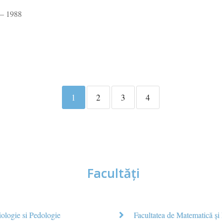
– 1988
1
2
3
4
Facultăţi
iologie si Pedologie
Facultatea de Matematică şi